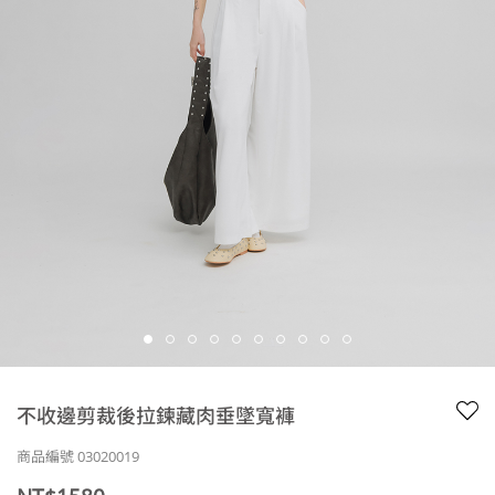
不收邊剪裁後拉鍊藏肉垂墜寬褲
商品編號 03020019