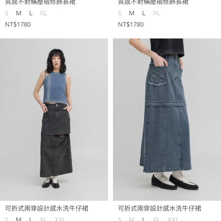
質感不對稱壓褶修飾長裙
質感不對稱壓褶修飾長裙
S
M
L
XL
S
M
L
XL
NT$1780
NT$1780
可拆式兩穿設計感水洗牛仔裙
可拆式兩穿設計感水洗牛仔裙
S
M
L
XL
XXL
S
M
L
XL
XXL