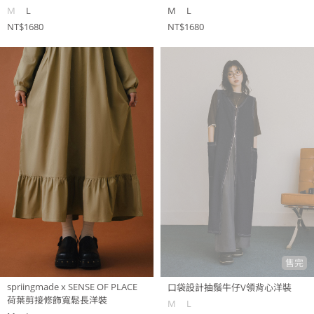
M
L
M
L
NT$1680
NT$1680
售完
spriingmade x SENSE OF PLACE
口袋設計抽鬚牛仔V領背心洋裝
荷葉剪接修飾寬鬆長洋裝
M
L